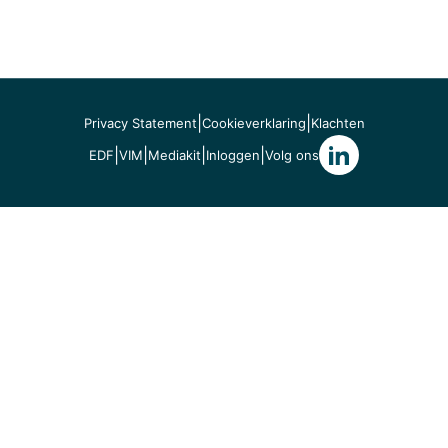
|
|
Privacy Statement
Cookieverklaring
Klachten
|
|
|
|
EDF
VIM
Mediakit
Inloggen
Volg ons