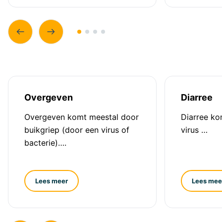
Overgeven
Diarree
Overgeven komt meestal door
Diarree ko
buikgriep (door een virus of
virus …
bacterie)….
Lees meer
Lees mee