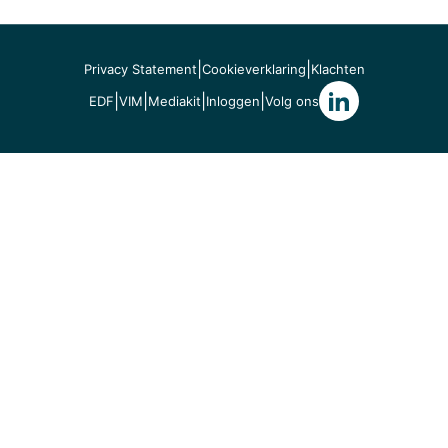
|
|
Privacy Statement
Cookieverklaring
Klachten
|
|
|
|
EDF
VIM
Mediakit
Inloggen
Volg ons